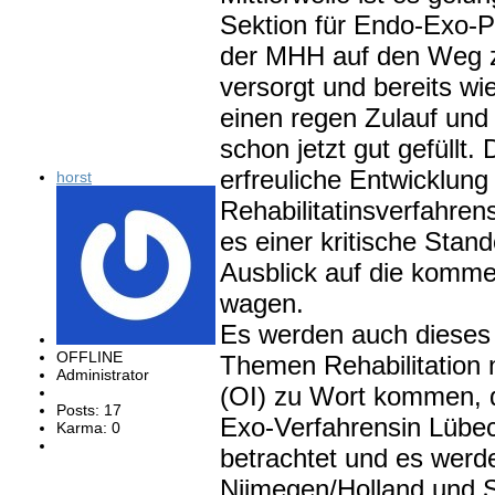
Sektion für Endo-Exo-Pro
der MHH auf den Weg zu
versorgt und bereits wi
einen regen Zulauf und 
schon jetzt gut gefüllt
erfreuliche Entwicklung
horst
Rehabilitatinsverfahren
es einer kritische Sta
Ausblick auf die komm
wagen.
Es werden auch dieses
OFFLINE
Themen Rehabilitation 
Administrator
(OI) zu Wort kommen, 
Posts: 17
Exo-Verfahrensin Lübec
Karma: 0
betrachtet und es werd
Nijmegen/Holland und S