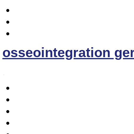
osseointegration g
.
Home
Osseointegration
The EE- Prosthesis
News